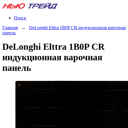
Поиск
Главная
→
DeLonghi Elttra 1B0P CR индукционная варочная
панель
DeLonghi Elttra 1B0P CR
индукционная варочная
панель