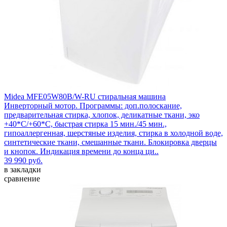
Midea MFE05W80B/W-RU стиральная машина
Инверторный мотор. Программы: доп.полоскание,
предварительная стирка, хлопок, деликатные ткани, эко
+40*С/+60*С, быстрая стирка 15 мин./45 мин.,
гипоаллергенная, шерстяные изделия, стирка в холодной воде,
синтетические ткани, смешанные ткани. Блокировка дверцы
и кнопок. Индикация времени до конца ци..
39 990 руб.
в закладки
сравнение