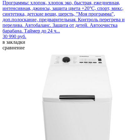
Программы: хлопок, хлопок эко, быстрая, ежедневная,
интенсивная, джинсы, защита цвета +20°С, спорт, микс,
синтетика, детские вещи, шерсть, "Моя программа",
доп.полоскание, предварительная. Контроль перегрева и
перелива. Автобаланс. Защита от детей. Автоочистка
барабана. Таймер до 24 ч...
30 990 руб.
в закладки
сравнение