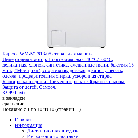
Бирюса WM-MT813/05 стиральная машина
Инверторный мотор. Программы: эко +40*С/+60*С,
деликатная, хлопок, синтетика, смешанные ткани, быстрая 15
мин., "Мой цикл", спортивная, детская, джинсы, шерсть,
одеяла, предварительная стирка, ускоренная стирка.
Блокировка от детей. Таймер отсрочки. Обработка паром.
Защита от детей. Самооч..
32 990 руб.
в закладки
сравнение
Показано с 1 по 10 из 10 (страниц: 1)
Главная
Информация
Дистанционная продажа
Информация о доставке