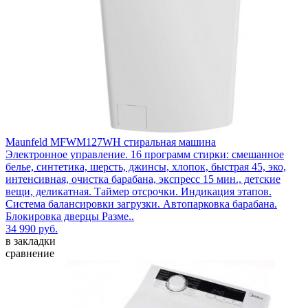
Maunfeld MFWM127WH стиральная машина
Электронное управление. 16 программ стирки: смешанное
белье, синтетика, шерсть, джинсы, хлопок, быстрая 45, эко,
интенсивная, очистка барабана, экспресс 15 мин., детские
вещи, деликатная. Таймер отсрочки. Индикация этапов.
Система балансировки загрузки. Автопарковка барабана.
Блокировка дверцы Разме..
34 990 руб.
в закладки
сравнение