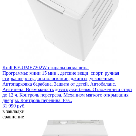
Kraft KF-UME7202W стиральная машина
Программы: мини 15 мин., детские вещи, спорт, ручная
стирка шерсти, доп.полоскание, джинсы, ускоренная.
Автопарковка барабана. Защита от детей. Автобаланс.
Антипена. Возможность дозагрузки белья. Отложенный старт
до 12 ч. Контроль перегрева. Механизм мягкого открывания
дверцы. Контроль перелива. Раз..
31 990 руб.
в закладки
сравнение