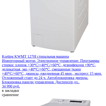
Korting KWMT 1270I стиральная машина
Инверторный мотор. Электронное управление. Программы
стирки: хлопок +30*С/+40*С/+60*С, дезинфекция +90*С,
деликатная, эко +40*С/+60*С, смешанные ткани
+40*С/+60*С, джинсы, ежедневная 45 мин., экспресс 15 мин.
Отложенный старт до 24 ч. Автоблокировка дверцы.
Блокировка панели управления. Диспенсер дл..
34 990 руб.
в закладки
сравнение