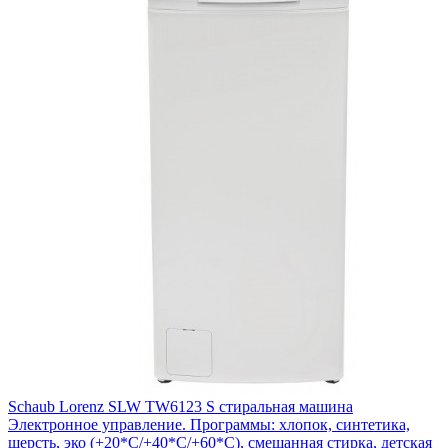
Schaub Lorenz SLW TW6123 S стиральная машина
Электронное управление. Программы: хлопок, синтетика,
шерсть, эко (+20*С/+40*С/+60*С), смешанная стирка, детская