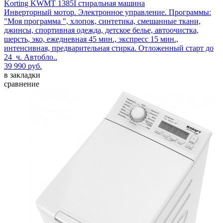
Korting KWMT 1385I стиральная машина
Инверторный мотор. Электронное управление. Программы:
"Моя программа ", хлопок, синтетика, смешанные ткани,
джинсы, спортивная одежда, детское белье, автоочистка,
шерсть, эко, ежедневная 45 мин., экспресс 15 мин.,
интенсивная, предварительная стирка. Отложенный старт до
24 ч. Автобло..
39 990 руб.
в закладки
сравнение